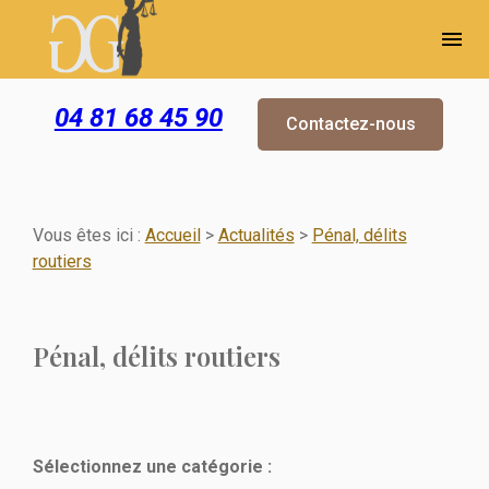
Panneau de gestion des cookies
menu
04 81 68 45 90
Contactez-nous
Vous êtes ici :
Accueil
>
Actualités
>
Pénal, délits
routiers
Pénal, délits routiers
Sélectionnez une catégorie :