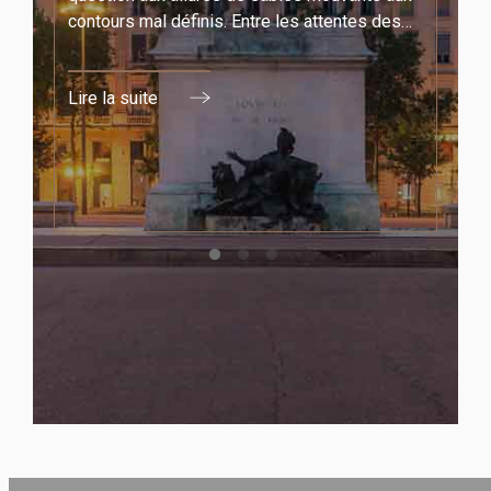
des
contours mal définis. Entre les attentes des
é
familles, les enjeux politiques, l'instabilité
législative et les crise de gouvernement
Lire la suite
difficile de s'y retrouver.