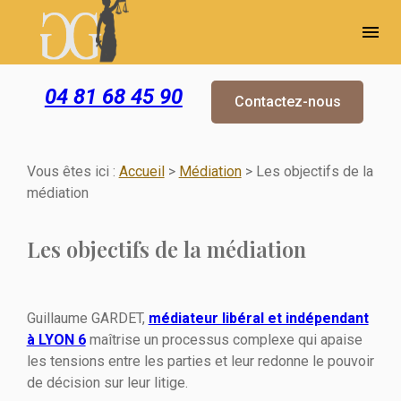
Panneau de gestion des cookies
menu
04 81 68 45 90
Contactez-nous
Vous êtes ici :
Accueil
>
Médiation
> Les objectifs de la
médiation
Les objectifs de la médiation
Guillaume GARDET,
médiateur libéral et indépendant
à LYON 6
maîtrise un processus complexe qui apaise
les tensions entre les parties et leur redonne le pouvoir
de décision sur leur litige.