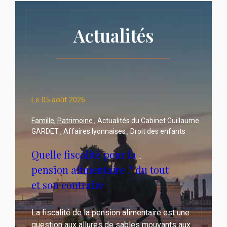
Actualités
Le
05 août 2026
uillaume
Famille,
Patrimoine
, Actualités du Cabinet Guillaume
nts
GARDET , Affaires lyonnaises , Droit des enfants
Quelle fiscalité pour la
pension alimentaire ? du tout
et son contraire
 une
La fiscalité de la pension alimentaire est une
 aux
question aux allures de sables mouvants aux