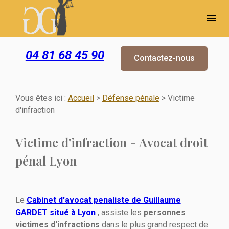
Panneau de gestion des cookies
menu
04 81 68 45 90
Contactez-nous
Vous êtes ici :
Accueil
>
Défense pénale
> Victime
d'infraction
Victime d'infraction - Avocat droit
pénal Lyon
Le
Cabinet d'avocat penaliste de Guillaume
GARDET situé à Lyon
, assiste les
personnes
victimes d'infractions
dans le plus grand respect de