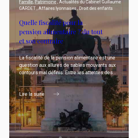
uillaume
Famille,
Patrimoine
, Actualités du Cabinet Guillaume
nts
GARDET , Affaires lyonnaises , Droit des enfants
Quelle fiscalité pour la
pension alimentaire ? du tout
et son contraire
 une
La fiscalité de la pension alimentaire est une
 aux
question aux allures de sables mouvants aux
des
contours mal définis. Entre les attentes des
é
familles, les enjeux politiques, l'instabilité
législative et les crise de gouvernement
Lire la suite
difficile de s'y retrouver.