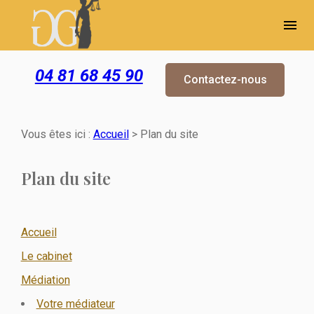
Panneau de gestion des cookies
menu
04 81 68 45 90
Contactez-nous
Vous êtes ici :
Accueil
> Plan du site
Plan du site
Accueil
Le cabinet
Médiation
Votre médiateur