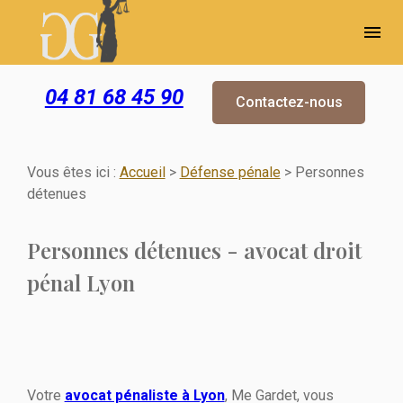
Panneau de gestion des cookies
menu
04 81 68 45 90
Contactez-nous
Vous êtes ici :
Accueil
>
Défense pénale
> Personnes
détenues
Personnes détenues - avocat droit
pénal Lyon
Votre
avocat pénaliste à Lyon
, Me Gardet, vous