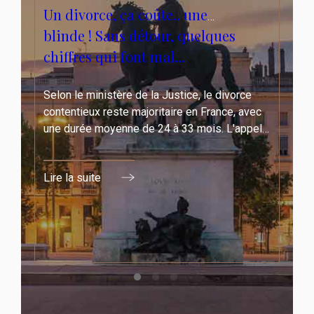
Un divorce, ça coûte.. une
blinde ! Sans détour, quelques
chiffres qui font mal...
ce
Selon le ministère de la Justice, le divorce
avec
contentieux reste majoritaire en France, avec
ppel
une durée moyenne de 24 à 33 mois. L'appel
outent
et la liquidation du régime matrimonial ajoutent
s
des délais supplémentaires pas toujours
Lire la suite
envisagés. Faisons le point.