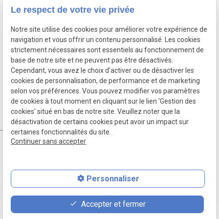
Politique de confidentialité
Le respect de votre vie privée
Gestion des cookies
Notre site utilise des cookies pour améliorer votre expérience de
Liens utiles
navigation et vous offrir un contenu personnalisé. Les cookies
strictement nécessaires sont essentiels au fonctionnement de
Le cabinet
base de notre site et ne peuvent pas être désactivés.
Cependant, vous avez le choix d'activer ou de désactiver les
Les honoraires
cookies de personnalisation, de performance et de marketing
L'acte d'avocat
selon vos préférences. Vous pouvez modifier vos paramètres
de cookies à tout moment en cliquant sur le lien 'Gestion des
Convention de procédure participative
cookies' situé en bas de notre site. Veuillez noter que la
désactivation de certains cookies peut avoir un impact sur
certaines fonctionnalités du site.
Continuer sans accepter
SIRET :
52991390700026
Personnaliser
place
contact_page
phone
Accepter et fermer
Plan d'accès
Contact
04 81 68 45 90